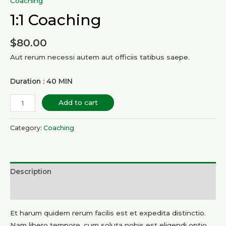
Coaching
1:1 Coaching
$
80.00
Aut rerum necessi autem aut officiis tatibus saepe.
Duration : 40 MIN
Add to cart
Category:
Coaching
Description
Reviews (0)
Et harum quidem rerum facilis est et expedita distinctio.
Nam libero tempore, cum soluta nobis est eligendi optio